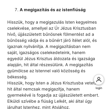
A megigazítás és az istenfiúság
Hisszük, hogy a megigazulás Isten kegyelmes
cselekvése, amellyel az Úr Jézus Krisztusban
hívő, újjászületett bűnösnek fölmentést ad a
bűnösség vádja és a bűnért járó ítélet alól, és
igaznak nyilvánítja. A megigazításban nem
saját, igazságos cselekedeteink, hanem
egyedül Jézus Krisztus áldozata és igazsága
alapján, hit által részesülünk. A megigazítás
gyümölcse az Istennel való közösség és
békesség.
Hisszük, hogy Isten a Jézus Krisztusba vetett
login
hit által nemcsak megigazítja, hanem
gyermekévé is fogadja az újjászületett embert.
Elküldi szívébe a fiúság Lelkét, aki által úgy
járulhat Istenhez, mint Atyjához.