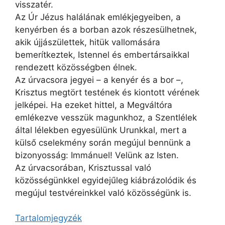
visszatér.
Az Úr Jézus halálának emlékjegyeiben, a
kenyérben és a borban azok részesülhetnek,
akik újjászülettek, hitük vallomására
bemerítkeztek, Istennel és embertársaikkal
rendezett közösségben élnek.
Az úrvacsora jegyei – a kenyér és a bor –,
Krisztus megtört testének és kiontott vérének
jelképei. Ha ezeket hittel, a Megváltóra
emlékezve vesszük magunkhoz, a Szentlélek
által lélekben egyesülünk Urunkkal, mert a
külső cselekmény során megújul bennünk a
bizonyosság: Immánuel! Velünk az Isten.
Az úrvacsorában, Krisztussal való
közösségünkkel egyidejűleg kiábrázolódik és
megújul testvéreinkkel való közösségünk is.
Tartalomjegyzék