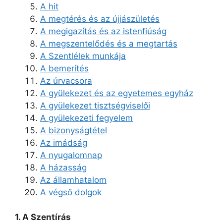
A hit
A megtérés és az újjászületés
A megigazítás és az istenfiúság
A megszentelődés és a megtartás
A Szentlélek munkája
A bemerítés
Az úrvacsora
A gyülekezet és az egyetemes egyház
A gyülekezet tisztségviselői
A gyülekezeti fegyelem
A bizonyságtétel
Az imádság
A nyugalomnap
A házasság
Az államhatalom
A végső dolgok
1. A Szentírás