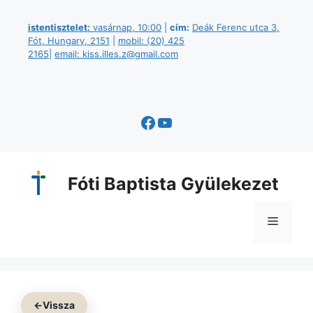
Kilépés
a
istentisztelet:
vasárnap, 10:00
|
cím:
Deák Ferenc utca 3,
Fót, Hungary, 2151
|
mobil: (20) 425
tartalomba
2165
|
email: kiss.illes.z@gmail.com
Facebook
YouTube
Fóti Baptista Gyülekezet
Menü
←
Vissza