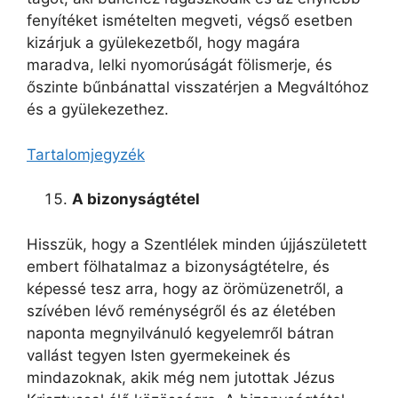
fenyítéket ismételten megveti, végső esetben
kizárjuk a gyülekezetből, hogy magára
maradva, lelki nyomorúságát fölismerje, és
őszinte bűnbánattal visszatérjen a Megváltóhoz
és a gyülekezethez.
Tartalomjegyzék
A bizonyságtétel
Hisszük, hogy a Szentlélek minden újjászületett
embert fölhatalmaz a bizonyságtételre, és
képessé tesz arra, hogy az örömüzenetről, a
szívében lévő reménységről és az életében
naponta megnyilvánuló kegyelemről bátran
vallást tegyen Isten gyermekeinek és
mindazoknak, akik még nem jutottak Jézus