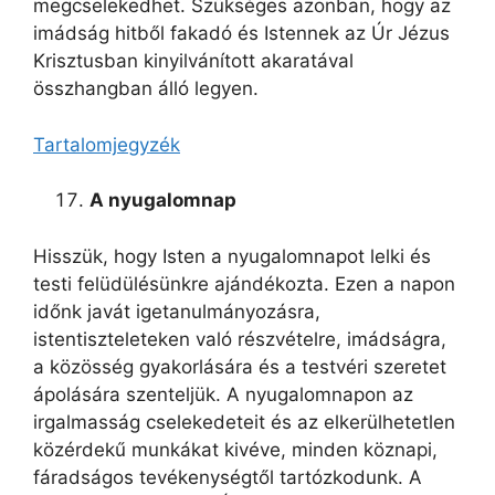
megcselekedhet. Szükséges azonban, hogy az
imádság hitből fakadó és Istennek az Úr Jézus
Krisztusban kinyilvánított akaratával
összhangban álló legyen.
Tartalomjegyzék
A nyugalomnap
Hisszük, hogy Isten a nyugalomnapot lelki és
testi felüdülésünkre ajándékozta. Ezen a napon
időnk javát igetanulmányozásra,
istentiszteleteken való részvételre, imádságra,
a közösség gyakorlására és a testvéri szeretet
ápolására szenteljük. A nyugalomnapon az
irgalmasság cselekedeteit és az elkerülhetetlen
közérdekű munkákat kivéve, minden köznapi,
fáradságos tevékenységtől tartózkodunk. A