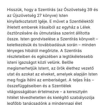
Hisszük, hogy a Szentírás (az Ószövetség 39 és
az Újszövetség 27 könyve) Isten
kinyilatkoztatott Igéje. E művet a Szentlélektől
ihletett emberek írásaiból az egyház a Lélek
ösztönzésére és útmutatása szerint állította
össze. Isten gondviselése a Szentírás könyveit –
keletkezésük és továbbadásuk során – minden
lényeges hibától megőrizte. A Szentírás
részleteiben és egészében a legtökéletesebb
isteni igazságot közli velünk. Belőle
megismerhetjük Istent, az örök élethez vezető
utat és azokat az elveket, amelyek alapján Isten
meg fogja ítélni az emberiséget. A teljes Írás –
összefüggéseiben és a Szentlélek
világosságában értelmezve – a keresztyén
hitélet tévedhetetlen és kielégítő szabályozója
legfőbb tanácsadónk a mindennapi élet