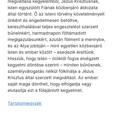
megváltása kegyelemből, Jézus Krisztusnak,
Isten egyszülött Fiának közbenjáró áldozata
által történt. Ő az isteni törvény követelményeit
önként és engedelmesen betöltve,
kereszthalálával teljes engesztelést szerzett
bűneinkért, harmadnapon föltámadott
megigazulásunkért, azután fölment a mennybe,
és az Atya jobbján – mint egyetlen közbenjáró
Isten és ember között – esedezik érettünk.
Hisszük, hogy Isten – öröktől fogva elvégzett
kegyelmi döntése szerint – minden bűnösnek,
személyválogatás nélkül fölkínálja a Jézus
Krisztus által szerzett megváltást. Az ember
saját maga dönthet, hogy elfogadja vagy
elutasítja ezt a fölajánlott kegyelmet.
Tartalomjegyzék