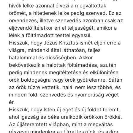
hívők lelke azonnal élvezi a megváltottak
örömét, a hitetlenek lelke pedig szenved. Ez az
örvendezés, illetve szenvedés azonban csak az
eljövendő ítéletkor éri el teljességét, amikor a
lélek a föltámadott testtel egyesül.
Hisszük, hogy Jézus Krisztus ismét eljön erre a
világra, mindenki által láthatóan, teljes
hatalommal és dicsőségben. Akkor
bekövetkezik a halottak föltámadása, azután
pedig mindenek megítéltetése és elkülönítése
örök boldogságra vagy örök gyötrelemre. Sátán
az örök tűzre vettetik, halál nem lesz többé, és
minden földi szenvedés és nyomorúság véget
ér.
Hisszük, hogy Isten új eget és új földet teremt,
ahol igazság és béke uralkodik örökkön örökké.
Az újjáteremtett világban, mint a megváltás
részesei mindenkor az Úrral leszünk, és akkor