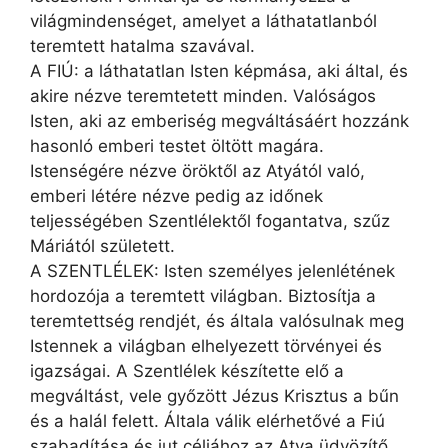
világmindenséget, amelyet a láthatatlanból
teremtett hatalma szavával.
A FIÚ: a láthatatlan Isten képmása, aki által, és
akire nézve teremtetett minden. Valóságos
Isten, aki az emberiség megváltásáért hozzánk
hasonló emberi testet öltött magára.
Istenségére nézve öröktől az Atyától való,
emberi létére nézve pedig az időnek
teljességében Szentlélektől fogantatva, szűz
Máriától született.
A SZENTLÉLEK: Isten személyes jelenlétének
hordozója a teremtett világban. Biztosítja a
teremtettség rendjét, és általa valósulnak meg
Istennek a világban elhelyezett törvényei és
igazságai. A Szentlélek készítette elő a
megváltást, vele győzött Jézus Krisztus a bűn
és a halál felett. Általa válik elérhetővé a Fiú
szabadítása és jut céljához az Atya üdvözítő