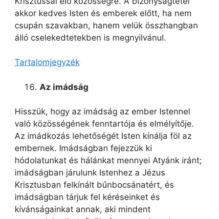
Krisztussal élő közösségre. A bizonyságtétel
akkor kedves Isten és emberek előtt, ha nem
csupán szavakban, hanem velük összhangban
álló cselekedtetekben is megnyilvánul.
Tartalomjegyzék
Az imádság
Hisszük, hogy az imádság az ember Istennel
való közösségének fenntartója és elmélyítője.
Az imádkozás lehetőségét Isten kínálja föl az
embernek. Imádságban fejezzük ki
hódolatunkat és hálánkat mennyei Atyánk iránt;
imádságban járulunk Istenhez a Jézus
Krisztusban felkínált bűnbocsánatért, és
imádságban tárjuk fel kéréseinket és
kívánságainkat annak, aki mindent