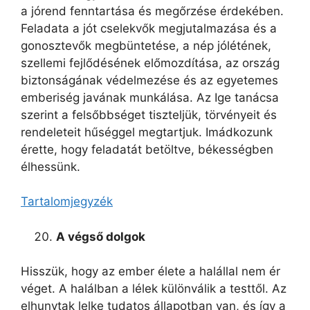
a jórend fenntartása és megőrzése érdekében.
Feladata a jót cselekvők megjutalmazása és a
gonosztevők megbüntetése, a nép jólétének,
szellemi fejlődésének előmozdítása, az ország
biztonságának védelmezése és az egyetemes
emberiség javának munkálása. Az Ige tanácsa
szerint a felsőbbséget tiszteljük, törvényeit és
rendeleteit hűséggel megtartjuk. Imádkozunk
érette, hogy feladatát betöltve, békességben
élhessünk.
Tartalomjegyzék
A végső dolgok
Hisszük, hogy az ember élete a halállal nem ér
véget. A halálban a lélek különválik a testtől. Az
elhunytak lelke tudatos állapotban van, és így a