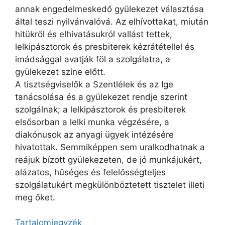
annak engedelmeskedő gyülekezet választása
által teszi nyilvánvalóvá. Az elhívottakat, miután
hitükről és elhivatásukról vallást tettek,
lelkipásztorok és presbiterek kézrátétellel és
imádsággal avatják föl a szolgálatra, a
gyülekezet színe előtt.
A tisztségviselők a Szentlélek és az Ige
tanácsolása és a gyülekezet rendje szerint
szolgálnak; a lelkipásztorok és presbiterek
elsősorban a lelki munka végzésére, a
diakónusok az anyagi ügyek intézésére
hivatottak. Semmiképpen sem uralkodhatnak a
reájuk bízott gyülekezeten, de jó munkájukért,
alázatos, hűséges és felelősségteljes
szolgálatukért megkülönböztetett tisztelet illeti
meg őket.
Tartalomjegyzék