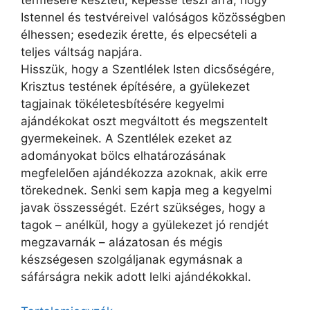
Istennel és testvéreivel valóságos közösségben
élhessen; esedezik érette, és elpecsételi a
teljes váltság napjára.
Hisszük, hogy a Szentlélek Isten dicsőségére,
Krisztus testének építésére, a gyülekezet
tagjainak tökéletesbítésére kegyelmi
ajándékokat oszt megváltott és megszentelt
gyermekeinek. A Szentlélek ezeket az
adományokat bölcs elhatározásának
megfelelően ajándékozza azoknak, akik erre
törekednek. Senki sem kapja meg a kegyelmi
javak összességét. Ezért szükséges, hogy a
tagok – anélkül, hogy a gyülekezet jó rendjét
megzavarnák – alázatosan és mégis
készségesen szolgáljanak egymásnak a
sáfárságra nekik adott lelki ajándékokkal.