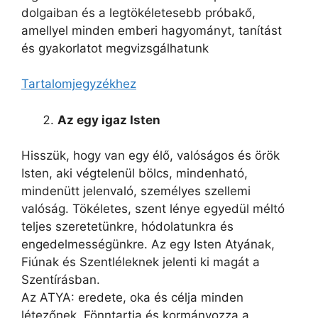
dolgaiban és a legtökéletesebb próbakő,
amellyel minden emberi hagyományt, tanítást
és gyakorlatot megvizsgálhatunk
Tartalomjegyzékhez
Az egy igaz Isten
Hisszük, hogy van egy élő, valóságos és örök
Isten, aki végtelenül bölcs, mindenható,
mindenütt jelenvaló, személyes szellemi
valóság. Tökéletes, szent lénye egyedül méltó
teljes szeretetünkre, hódolatunkra és
engedelmességünkre. Az egy Isten Atyának,
Fiúnak és Szentléleknek jelenti ki magát a
Szentírásban.
Az ATYA: eredete, oka és célja minden
létezőnek. Fönntartja és kormányozza a