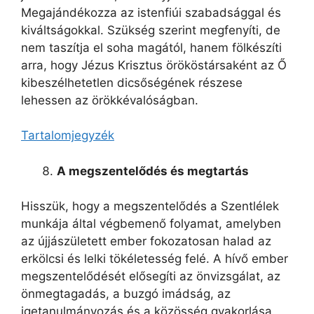
Megajándékozza az istenfiúi szabadsággal és
kiváltságokkal. Szükség szerint megfenyíti, de
nem taszítja el soha magától, hanem fölkészíti
arra, hogy Jézus Krisztus örököstársaként az Ő
kibeszélhetetlen dicsőségének részese
lehessen az örökkévalóságban.
Tartalomjegyzék
A megszentelődés és megtartás
Hisszük, hogy a megszentelődés a Szentlélek
munkája által végbemenő folyamat, amelyben
az újjászületett ember fokozatosan halad az
erkölcsi és lelki tökéletesség felé. A hívő ember
megszentelődését elősegíti az önvizsgálat, az
önmegtagadás, a buzgó imádság, az
igetanulmányozás és a közösség gyakorlása.