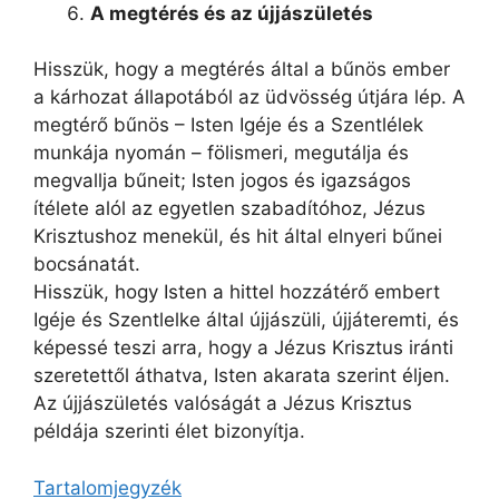
A megtérés és az újjászületés
Hisszük, hogy a megtérés által a bűnös ember
a kárhozat állapotából az üdvösség útjára lép. A
megtérő bűnös – Isten Igéje és a Szentlélek
munkája nyomán – fölismeri, megutálja és
megvallja bűneit; Isten jogos és igazságos
ítélete alól az egyetlen szabadítóhoz, Jézus
Krisztushoz menekül, és hit által elnyeri bűnei
bocsánatát.
Hisszük, hogy Isten a hittel hozzátérő embert
Igéje és Szentlelke által újjászüli, újjáteremti, és
képessé teszi arra, hogy a Jézus Krisztus iránti
szeretettől áthatva, Isten akarata szerint éljen.
Az újjászületés valóságát a Jézus Krisztus
példája szerinti élet bizonyítja.
Tartalomjegyzék