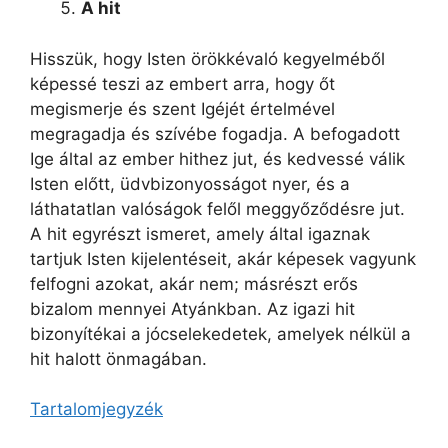
A hit
Hisszük, hogy Isten örökkévaló kegyelméből
képessé teszi az embert arra, hogy őt
megismerje és szent Igéjét értelmével
megragadja és szívébe fogadja. A befogadott
Ige által az ember hithez jut, és kedvessé válik
Isten előtt, üdvbizonyosságot nyer, és a
láthatatlan valóságok felől meggyőződésre jut.
A hit egyrészt ismeret, amely által igaznak
tartjuk Isten kijelentéseit, akár képesek vagyunk
felfogni azokat, akár nem; másrészt erős
bizalom mennyei Atyánkban. Az igazi hit
bizonyítékai a jócselekedetek, amelyek nélkül a
hit halott önmagában.
Tartalomjegyzék