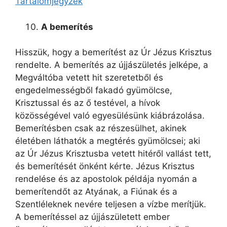
Tartalomjegyzék
A bemerítés
Hisszük, hogy a bemerítést az Úr Jézus Krisztus
rendelte. A bemerítés az újjászületés jelképe, a
Megváltóba vetett hit szeretetből és
engedelmességből fakadó gyümölcse,
Krisztussal és az ő testével, a hívok
közösségével való egyesülésünk kiábrázolása.
Bemerítésben csak az részesülhet, akinek
életében láthatók a megtérés gyümölcsei; aki
az Úr Jézus Krisztusba vetett hitéről vallást tett,
és bemerítését önként kérte. Jézus Krisztus
rendelése és az apostolok példája nyomán a
bemerítendőt az Atyának, a Fiúnak és a
Szentléleknek nevére teljesen a vízbe merítjük.
A bemerítéssel az újjászületett ember