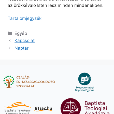
az örökkévaló Isten lesz minden mindenekben.
Tartalomjegyzék
Kategória
Egyéb
Kapcsolat
Naptár