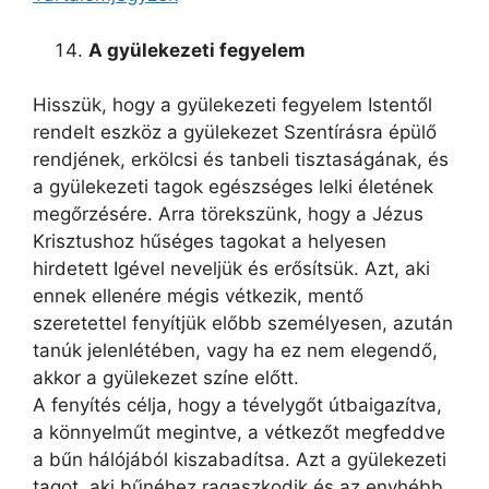
A gyülekezeti fegyelem
Hisszük, hogy a gyülekezeti fegyelem Istentől
rendelt eszköz a gyülekezet Szentírásra épülő
rendjének, erkölcsi és tanbeli tisztaságának, és
a gyülekezeti tagok egészséges lelki életének
megőrzésére. Arra törekszünk, hogy a Jézus
Krisztushoz hűséges tagokat a helyesen
hirdetett Igével neveljük és erősítsük. Azt, aki
ennek ellenére mégis vétkezik, mentő
szeretettel fenyítjük előbb személyesen, azután
tanúk jelenlétében, vagy ha ez nem elegendő,
akkor a gyülekezet színe előtt.
A fenyítés célja, hogy a tévelygőt útbaigazítva,
a könnyelműt megintve, a vétkezőt megfeddve
a bűn hálójából kiszabadítsa. Azt a gyülekezeti
tagot, aki bűnéhez ragaszkodik és az enyhébb