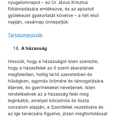
nyugalomnapot – az Úr Jézus Krisztus
föltámadására emlékezve, és az apostoli
gyülekezet gyakorlatát követve – a hét első
napján, vasárnap ünnepeljük.
Tartalomjegyzék
A házasság
Hisszük, hogy a házasságot Isten szerezte,
hogy a házasfelek az ő szent akaratának
megfelelően, holtig tartó szeretetben és
hűségben, egymás örömére és támogatására
éljenek, és gyermekeket neveljenek. Isten
rendelésének az a házasság felel meg
leginkább, amelyet kölcsönös és tiszta
vonzalom alapján, a Szentlélek vezetésére és
az Ige tanácsára figyelve, józan megfontolással