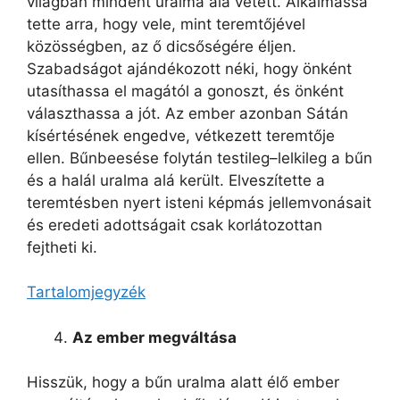
világban mindent uralma alá vetett. Alkalmassá
tette arra, hogy vele, mint teremtőjével
közösségben, az ő dicsőségére éljen.
Szabadságot ajándékozott néki, hogy önként
utasíthassa el magától a gonoszt, és önként
választhassa a jót. Az ember azonban Sátán
kísértésének engedve, vétkezett teremtője
ellen. Bűnbeesése folytán testileg–lelkileg a bűn
és a halál uralma alá került. Elveszítette a
teremtésben nyert isteni képmás jellemvonásait
és eredeti adottságait csak korlátozottan
fejtheti ki.
Tartalomjegyzék
Az ember megváltása
Hisszük, hogy a bűn uralma alatt élő ember