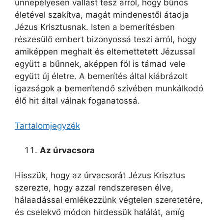
ünnepélyesen vallást tesz arról, hogy bűnös
életével szakítva, magát mindenestől átadja
Jézus Krisztusnak. Isten a bemerítésben
részesülő embert bizonyossá teszi arról, hogy
amiképpen meghalt és eltemettetett Jézussal
együtt a bűnnek, aképpen föl is támad vele
együtt új életre. A bemerítés által kiábrázolt
igazságok a bemerítendő szívében munkálkodó
élő hit által válnak foganatossá.
Tartalomjegyzék
Az úrvacsora
Hisszük, hogy az úrvacsorát Jézus Krisztus
szerezte, hogy azzal rendszeresen élve,
hálaadással emlékezzünk végtelen szeretetére,
és cselekvő módon hirdessük halálát, amíg