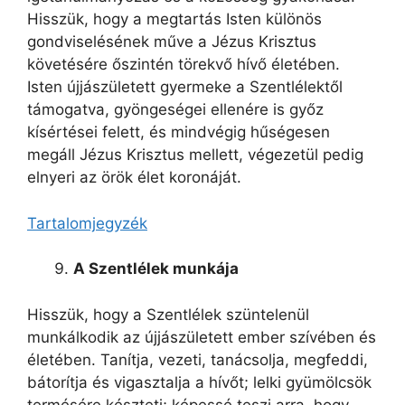
Hisszük, hogy a megtartás Isten különös
gondviselésének műve a Jézus Krisztus
követésére őszintén törekvő hívő életében.
Isten újjászületett gyermeke a Szentlélektől
támogatva, gyöngeségei ellenére is győz
kísértései felett, és mindvégig hűségesen
megáll Jézus Krisztus mellett, végezetül pedig
elnyeri az örök élet koronáját.
Tartalomjegyzék
A Szentlélek munkája
Hisszük, hogy a Szentlélek szüntelenül
munkálkodik az újjászületett ember szívében és
életében. Tanítja, vezeti, tanácsolja, megfeddi,
bátorítja és vigasztalja a hívőt; lelki gyümölcsök
termésére készteti; képessé teszi arra, hogy